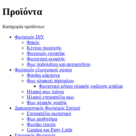
Προϊόντα
Κατηγορία προϊόντων
Φωτισμός DIY
Φακός
Κέντρο προσοχής
Φωτισμός εργασίας
Φωτιστικό κεφαλής
Φως ποδηλάτου και αυτοκινήτου
Φωτισμός εξωτερικού χώρου
Φανάρι κάμπινγκ
Φως ηλιακού πάσσαλου
Φωτιστικό κήπου ηλιακής γυάλινης μπάλας
Ηλιακό φως τοίχου
Ηλιακό επιτραπέζιο φως
Φως ηλιακής χορδής
Διακοσμητικός Φωτισμός Σπιτιού
Επιτραπέζιο φωτιστικό
Φως αισθητήρα
Φωτάκι νυκτός
Gaming και Party Light
Εποχιακός Φωτισμός