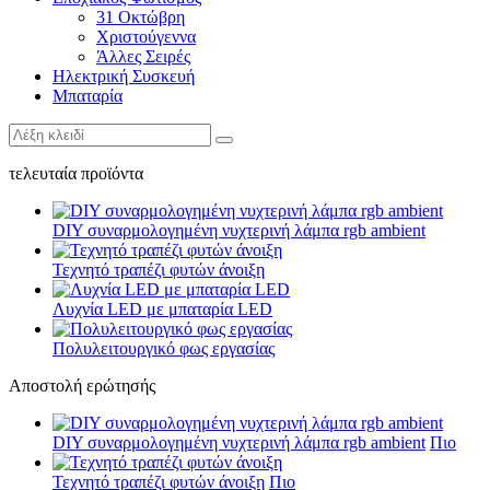
31 Οκτώβρη
Χριστούγεννα
Άλλες Σειρές
Ηλεκτρική Συσκευή
Μπαταρία
τελευταία προϊόντα
DIY συναρμολογημένη νυχτερινή λάμπα rgb ambient
Τεχνητό τραπέζι φυτών άνοιξη
Λυχνία LED με μπαταρία LED
Πολυλειτουργικό φως εργασίας
Αποστολή ερώτησής
DIY συναρμολογημένη νυχτερινή λάμπα rgb ambient
Πιο
Τεχνητό τραπέζι φυτών άνοιξη
Πιο