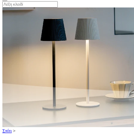
Σπίτι
>