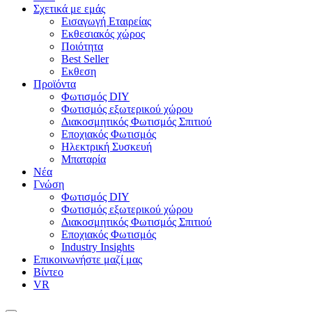
Σχετικά με εμάς
Εισαγωγή Εταιρείας
Εκθεσιακός χώρος
Ποιότητα
Best Seller
Εκθεση
Προϊόντα
Φωτισμός DIY
Φωτισμός εξωτερικού χώρου
Διακοσμητικός Φωτισμός Σπιτιού
Εποχιακός Φωτισμός
Ηλεκτρική Συσκευή
Μπαταρία
Νέα
Γνώση
Φωτισμός DIY
Φωτισμός εξωτερικού χώρου
Διακοσμητικός Φωτισμός Σπιτιού
Εποχιακός Φωτισμός
Industry Insights
Επικοινωνήστε μαζί μας
Βίντεο
VR