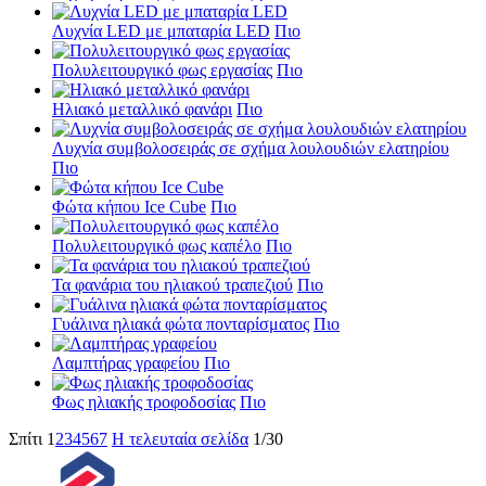
Λυχνία LED με μπαταρία LED
Πιο
Πολυλειτουργικό φως εργασίας
Πιο
Ηλιακό μεταλλικό φανάρι
Πιο
Λυχνία συμβολοσειράς σε σχήμα λουλουδιών ελατηρίου
Πιο
Φώτα κήπου Ice Cube
Πιο
Πολυλειτουργικό φως καπέλο
Πιο
Τα φανάρια του ηλιακού τραπεζιού
Πιο
Γυάλινα ηλιακά φώτα πονταρίσματος
Πιο
Λαμπτήρας γραφείου
Πιο
Φως ηλιακής τροφοδοσίας
Πιο
Σπίτι
1
2
3
4
5
6
7
Η τελευταία σελίδα
1/30