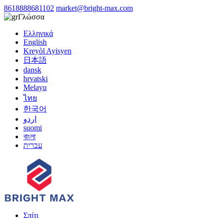
8618888681102
market@bright-max.com
Γλώσσα
Ελληνικά
English
Kreyòl Ayisyen
日本語
dansk
hrvatski
Melayu
ไทย
한국어
اردو
suomi
বাংলা
עברית
Σπίτι