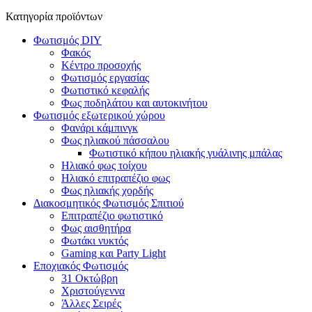
Κατηγορία προϊόντων
Φωτισμός DIY
Φακός
Κέντρο προσοχής
Φωτισμός εργασίας
Φωτιστικό κεφαλής
Φως ποδηλάτου και αυτοκινήτου
Φωτισμός εξωτερικού χώρου
Φανάρι κάμπινγκ
Φως ηλιακού πάσσαλου
Φωτιστικό κήπου ηλιακής γυάλινης μπάλας
Ηλιακό φως τοίχου
Ηλιακό επιτραπέζιο φως
Φως ηλιακής χορδής
Διακοσμητικός Φωτισμός Σπιτιού
Επιτραπέζιο φωτιστικό
Φως αισθητήρα
Φωτάκι νυκτός
Gaming και Party Light
Εποχιακός Φωτισμός
31 Οκτώβρη
Χριστούγεννα
Άλλες Σειρές