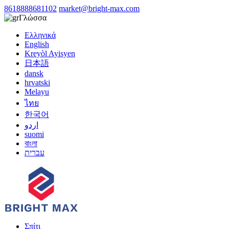
8618888681102
market@bright-max.com
Γλώσσα
Ελληνικά
English
Kreyòl Ayisyen
日本語
dansk
hrvatski
Melayu
ไทย
한국어
اردو
suomi
বাংলা
עברית
Σπίτι